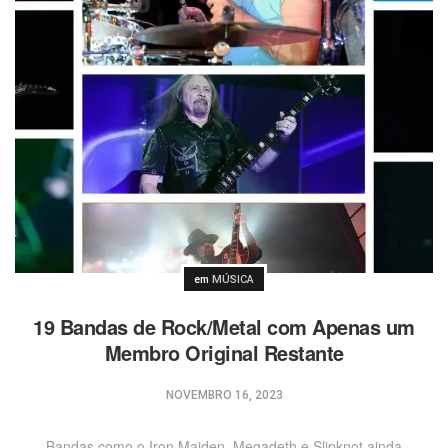
Postado
em
MÚSICA
19 Bandas de Rock/Metal com Apenas um
Membro Original Restante
NOVEMBRO 16, 2023
Bandas como o Iron Maiden, Megadeth e Slipknot ainda