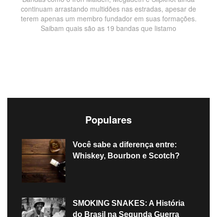
continuam arrastando multidões nas estradas, apesar de
terem apenas um membro fundador em suas formações.
Saibam quais são as 19 bandas que listamo
Populares
Você sabe a diferença entre:
Whiskey, Bourbon e Scotch?
SMOKING SNAKES: A História
do Brasil na Segunda Guerra