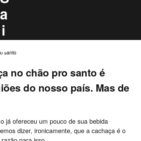
a
i
b
a
ça no chão pro santo é
d
giões do nosso país. Mas de
e
o
mo já ofereceu um pouco de sua bebida
n
demos dizer, ironicamente, que a cachaça é o
m razão para isso.