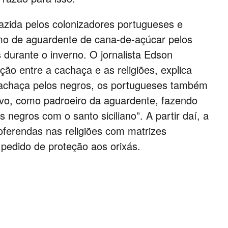
d
e
trazida pelos colonizadores portugueses e
umo de aguardente de cana-de-açúcar pelos
v
 durante o inverno. O jornalista Edson
ão entre a cachaça e as religiões, explica
e
achaça pelos negros, os portugueses também
vo, como padroeiro da aguardente, fazendo
m
negros com o santo siciliano”. A partir daí, a
e
ferendas nas religiões com matrizes
pedido de proteção aos orixás.
s
s
a