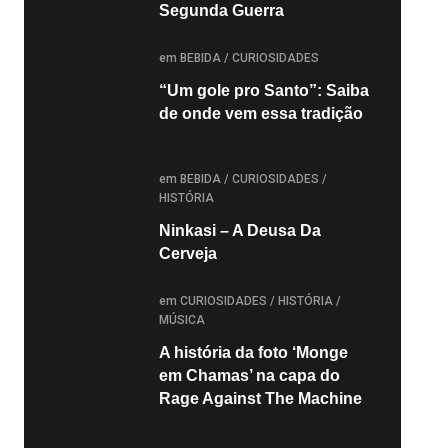
Segunda Guerra
POSTED
em
BEBIDA
/
CURIOSIDADES
“Um gole pro Santo”: Saiba
de onde vem essa tradição
POSTED
em
BEBIDA
/
CURIOSIDADES
/
HISTÓRIA
Ninkasi – A Deusa Da
Cerveja
POSTED
em
CURIOSIDADES
/
HISTÓRIA
/
MÚSICA
A história da foto ‘Monge
em Chamas’ na capa do
Rage Against The Machine