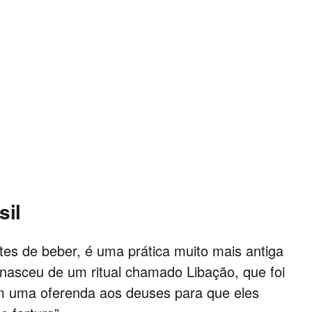
t
r
a
d
i
ç
sil
ã
es de beber, é uma prática muito mais antiga
o
nasceu de um ritual chamado Libação, que foi
em uma oferenda aos deuses para que eles