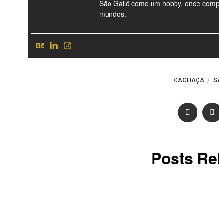
São Gallö como um hobby, onde compart
mundos.
CACHAÇA
S
Posts Re