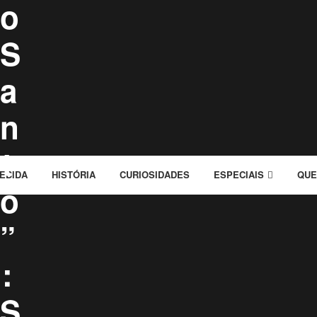
o
S
a
n
t
EBIDA
HISTÓRIA
CURIOSIDADES
ESPECIAIS
QUE
o
”
:
S