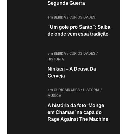
Segunda Guerra
POSTED
em
BEBIDA
/
CURIOSIDADES
“Um gole pro Santo”: Saiba
de onde vem essa tradição
POSTED
em
BEBIDA
/
CURIOSIDADES
/
HISTÓRIA
Ninkasi – A Deusa Da
Cerveja
POSTED
em
CURIOSIDADES
/
HISTÓRIA
/
MÚSICA
A história da foto ‘Monge
em Chamas’ na capa do
Rage Against The Machine