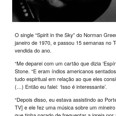
O single “Spirit in the Sky” do Norman Gr
janeiro de 1970, e passou 15 semanas no T
vendida do ano.
“Me deparei com um cartão que dizia ‘Espír
Stone. “E eram índios americanos sentados
tudo espiritual em relação ao que eles con
(…) Então eu falei: ‘Isso é interessante’.
“Depois disso, eu estava assistindo ao Por
TV] e ele fez uma música sobre um mineiro 
que tinha parado de frequentar a igreja por