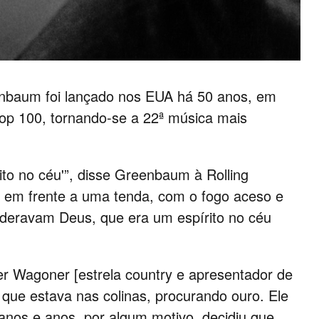
eenbaum foi lançado nos EUA há 50 anos, em
op 100, tornando-se a 22ª música mais
ito no céu'”, disse Greenbaum à Rolling
 em frente a uma tenda, com o fogo aceso e
sideravam Deus, que era um espírito no céu
ter Wagoner [estrela country e apresentador de
que estava nas colinas, procurando ouro. Ele
 anos e anos, por algum motivo, decidiu que