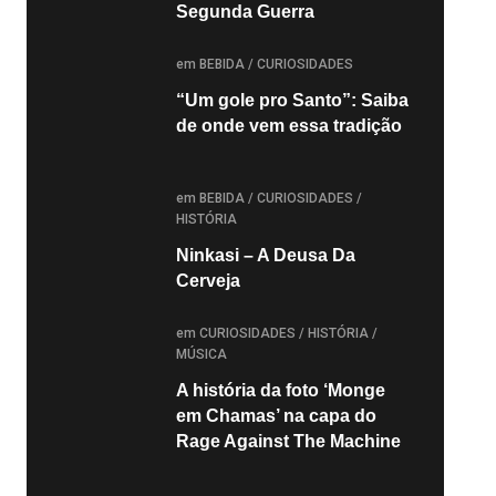
Segunda Guerra
POSTED
em
BEBIDA
/
CURIOSIDADES
“Um gole pro Santo”: Saiba
de onde vem essa tradição
POSTED
em
BEBIDA
/
CURIOSIDADES
/
HISTÓRIA
Ninkasi – A Deusa Da
Cerveja
POSTED
em
CURIOSIDADES
/
HISTÓRIA
/
MÚSICA
A história da foto ‘Monge
em Chamas’ na capa do
Rage Against The Machine