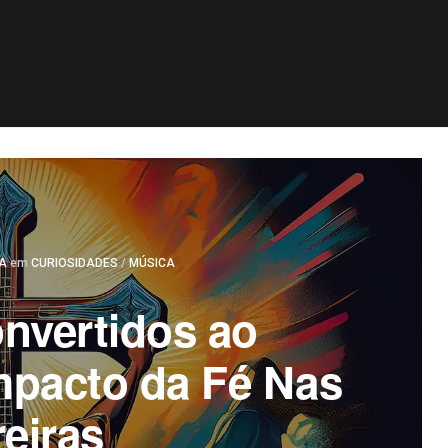
Postado
RA
em
CURIOSIDADES
/
MÚSICA
nvertidos ao
mpacto da Fé Nas
reiras