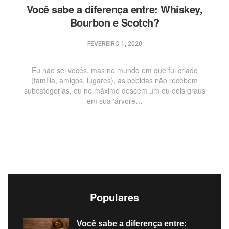
Você sabe a diferença entre: Whiskey,
Bourbon e Scotch?
FEVEREIRO 1, 2020
Eu não sei vocês, mas no mundo em que fui criado
(família, amigos, lugares), as bebidas não recebem
subcategorias, ou no máximo descem um ou dois graus
em sua ‘árvore…
Populares
Você sabe a diferença entre: