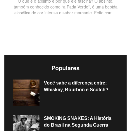
O que é o absinto e por que ele fascina? O absinto,
também conhecido como “a Fada Verde”, é uma bebida
alcoólica de cor intensa e sabor marcante. Feito com…
Populares
Você sabe a diferença entre:
Whiskey, Bourbon e Scotch?
SMOKING SNAKES: A História
do Brasil na Segunda Guerra