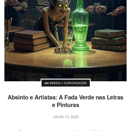
Postado
em
BEBIDA
/
CURIOSIDADES
Absinto e Artistas: A Fada Verde nas Letras
e Pinturas
JULHO 13, 2025