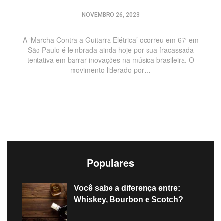
NOVEMBRO 26, 2023
A ‘Marcha Contra a Guitarra Elétrica’ ocorreu em 67′ em
São Paulo é lembrada ainda hoje por sua fracassada
tentativa em barrar inovações na música brasileira. O
movimento liderado por…
Populares
Você sabe a diferença entre:
Whiskey, Bourbon e Scotch?