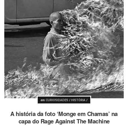
Postado
em
CURIOSIDADES
/
HISTÓRIA
/
A história da foto ‘Monge em Chamas’ na
capa do Rage Against The Machine