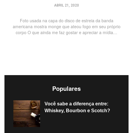
ABRIL 21, 2020
Foto usada na capa do disco de estreia da banda
americana mostra monge que ateou fogo em seu próprio
corpo O que ainda me faz gostar e apreciar a mídia…
Populares
Você sabe a diferença entre:
Whiskey, Bourbon e Scotch?